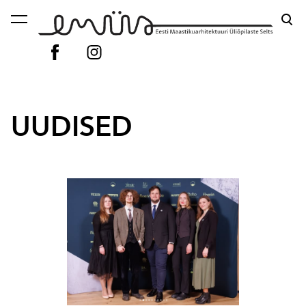
lisati ostukorvi.
Vaata ostukorvi
UUDISED