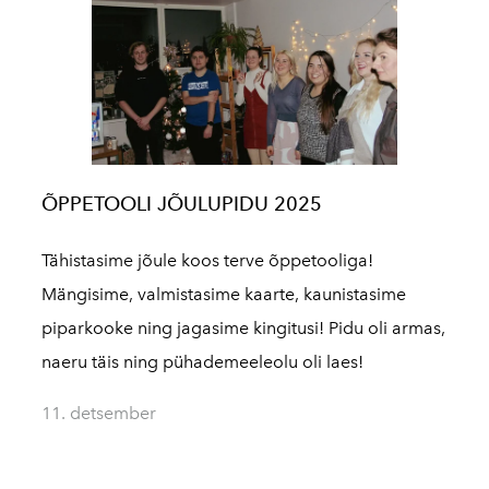
ÕPPETOOLI JÕULUPIDU 2025
Tähistasime jõule koos terve õppetooliga!
Mängisime, valmistasime kaarte, kaunistasime
piparkooke ning jagasime kingitusi! Pidu oli armas,
naeru täis ning pühademeeleolu oli laes!
11. detsember