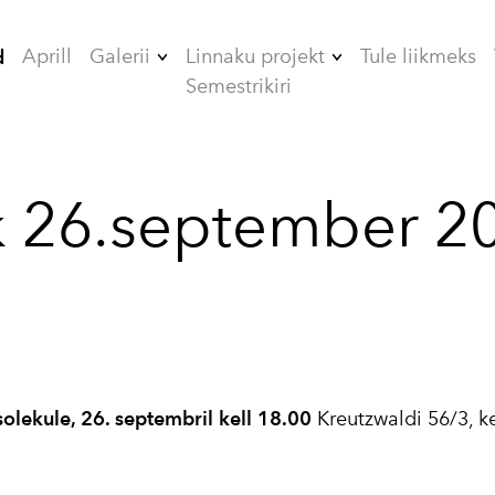
Aprill
Galerii
Linnaku projekt
Tule liikmeks
d
Semestrikiri
2006
ÜHISELAMUD
2007
TEHNIKAMAJA
k 26.september 2
2008
ZOOMEEDIKUM
2009
EHITAMINE
2010
2012
2013
lekule, 26. septembril kell 18.00
Kreutzwaldi 56/3, ke
2014
2015