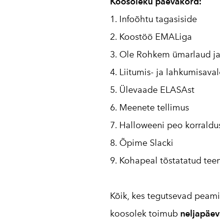
Koosoleku päevakord:
1. Infoõhtu tagasiside
2. Koostöö EMALiga
3. Ole Rohkem ümarlaud ja 
4. Liitumis- ja lahkumisava
5. Ülevaade ELASAst
6. Meenete tellimus
7. Halloweeni peo korraldu
8. Õpime Slacki
9. Kohapeal tõstatatud te
Kõik, kes tegutsevad peamis
koosolek toimub
neljapäeva