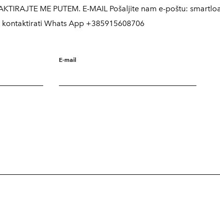
KTIRAJTE ME PUTEM. E-MAIL Pošaljite nam e-poštu: smartlo
 nas kontaktirati Whats App +385915608706
E-mail