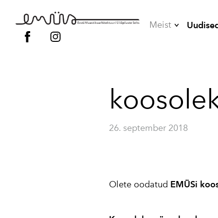
Meist
Uudise
Juhatus
Liikmed
koosole
Vilistlased
Põhikiri
26. september 2018
Kodukord
Olete oodatud
EMÜSi kooso