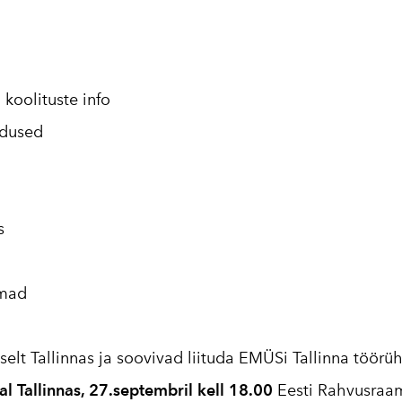
2016
2017
2018
koolituste info
2019
ldused
2020
2021
s
2022
2023
emad
2024
2025
elt Tallinnas ja soovivad liituda EMÜSi Tallinna töörü
l Tallinnas, 27.septembril kell 18.00
Eesti Rahvusraam