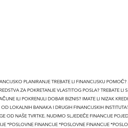
NCIJSKO PLANIRANJE TREBATE LI FINANCIJSKU POMOĆ? J
 SREDSTVA ZA POKRETANJE VLASTITOG POSLA? TREBATE LI 
 RAČUNE ILI POKRENULI DOBAR BIZNIS? IMATE LI NIZAK KRED
E OD LOKALNIH BANAKA I DRUGIH FINANCIJSKIH INSTITUTA
UGE OD NAŠE TVRTKE. NUDIMO SLJEDEĆE FINANCIJE POJE
IJE *POSLOVNE FINANCIJE *POSLOVNE FINANCIJE *POSL