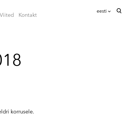
eesti
Viited
Kontakt
lisati ostukorvi.
Vaata ostukorvi
eesti
English
018
ldri korrusele.