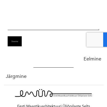
Eelmine
Järgmine
Eesti Maastikuarhitektuuri Üliõpilaste Selts