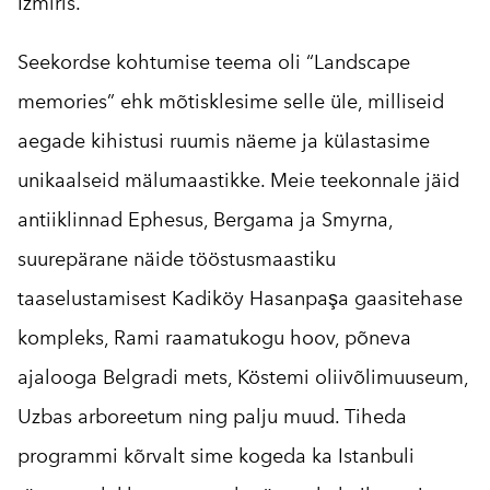
Izmiris.
Seekordse kohtumise teema oli “Landscape
memories” ehk mõtisklesime selle üle, milliseid
aegade kihistusi ruumis näeme ja külastasime
unikaalseid mälumaastikke. Meie teekonnale jäid
antiiklinnad Ephesus, Bergama ja Smyrna,
suurepärane näide tööstusmaastiku
taaselustamisest Kadiköy Hasanpaşa gaasitehase
kompleks, Rami raamatukogu hoov, põneva
ajalooga Belgradi mets, Köstemi oliivõlimuuseum,
Uzbas arboreetum ning palju muud. Tiheda
programmi kõrvalt sime kogeda ka Istanbuli