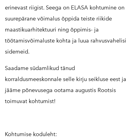
erinevast riigist. Seega on ELASA kohtumine on
suurepärane võimalus õppida teiste riikide
maastikuarhitektuuri ning õppimis- ja
töötamisvõimaluste kohta ja luua rahvusvahelisi
sidemeid.
Saadame südamlikud tänud
korraldusmeeskonnale selle kirju seikluse eest ja
jääme põnevusega ootama augustis Rootsis
toimuvat kohtumist!
Kohtumise koduleht: