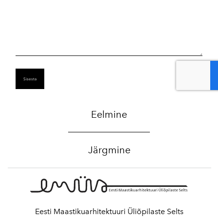
DOBIJETE FINANCIJSKE USLUGE OD NAŠE TVRTKE.
NUDIMO SLJEDEĆE FINANCIJE POJEDINCIMA-
*KOMERCIJALNE FINANCIJE *OSOBNE FINANCIJE
*POSLOVNE FINANCIJE *POSLOVNE FINANCIJE
*POSLOVNE FINANCIJE I MNOGO VIŠE: ZA VIŠE
DETALJA. KONTAKTIRAJTE ME PUTEM. E-MAIL Pošaljite
nam e-poštu: smartloanfunds@gmail.com Svi tražitelji
gotovine trebali bi nas kontaktirati Whats App
Eelmine
+385915608706
Järgmine
Eesti Maastikuarhitektuuri Üliõpilaste Selts