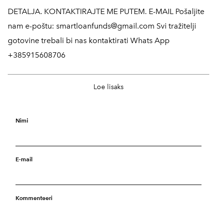
DETALJA. KONTAKTIRAJTE ME PUTEM. E-MAIL Pošaljite
nam e-poštu: smartloanfunds@gmail.com Svi tražitelji
gotovine trebali bi nas kontaktirati Whats App
+385915608706
Kredit
17. september 2024
Loe lisaks
KREDITNO PODUZEĆE ZA FINANCIJSKO PLANIRANJE
TREBATE LI FINANCIJSKU POMOĆ? JESTE LI U
FINANCIJSKOJ KRIZI ILI SU VAM POTREBNA SREDSTVA
Nimi
ZA POKRETANJE VLASTITOG POSLA? TREBATE LI
SREDSTVA KAKO BISTE PODMIRILI DUG ILI ISPLATILI
E-mail
RAČUNE ILI POKRENULI DOBAR BIZNIS? IMATE LI NIZAK
KREDITNI REZULTAT I TEŠKO VAM JE DOBITI KAPITALNE
USLUGE OD LOKALNIH BANAKA I DRUGIH
Kommenteeri
FINANCIJSKIH INSTITUTA? EVO VAŠE ŠANSE DA