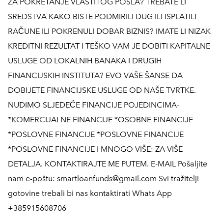
ZA POKRETANJE VLASTITOG POSLA? TREBATE LI
SREDSTVA KAKO BISTE PODMIRILI DUG ILI ISPLATILI
RAČUNE ILI POKRENULI DOBAR BIZNIS? IMATE LI NIZAK
KREDITNI REZULTAT I TEŠKO VAM JE DOBITI KAPITALNE
USLUGE OD LOKALNIH BANAKA I DRUGIH
FINANCIJSKIH INSTITUTA? EVO VAŠE ŠANSE DA
DOBIJETE FINANCIJSKE USLUGE OD NAŠE TVRTKE.
NUDIMO SLJEDEĆE FINANCIJE POJEDINCIMA-
*KOMERCIJALNE FINANCIJE *OSOBNE FINANCIJE
*POSLOVNE FINANCIJE *POSLOVNE FINANCIJE
*POSLOVNE FINANCIJE I MNOGO VIŠE: ZA VIŠE
DETALJA. KONTAKTIRAJTE ME PUTEM. E-MAIL Pošaljite
nam e-poštu: smartloanfunds@gmail.com Svi tražitelji
gotovine trebali bi nas kontaktirati Whats App
+385915608706