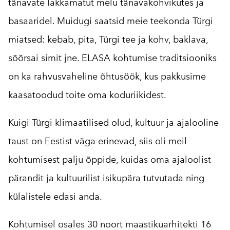
tänavate lakkamatut melu tänavakohvikutes ja
basaaridel. Muidugi saatsid meie teekonda Türgi
miatsed: kebab, pita, Türgi tee ja kohv, baklava,
sõõrsai simit jne. ELASA kohtumise traditsiooniks
on ka rahvusvaheline õhtusöök, kus pakkusime
kaasatoodud toite oma koduriikidest.
Kuigi Türgi klimaatilised olud, kultuur ja ajalooline
taust on Eestist väga erinevad, siis oli meil
kohtumisest palju õppide, kuidas oma ajaloolist
pärandit ja kultuurilist isikupära tutvutada ning
külalistele edasi anda.
Kohtumisel osales 30 noort maastikuarhitekti 16