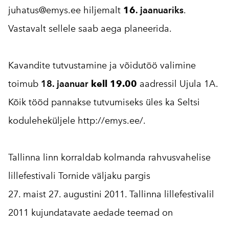
juhatus@emys.ee
hiljemalt
16
. jaanuariks
.
Vastavalt sellele saab aega planeerida.
Kavandite tutvustamine ja võidutöö valimine
toimub
18. jaanuar
kell 19.00
aadressil Ujula 1A.
Kõik tööd pannakse tutvumiseks üles ka Seltsi
koduleheküljele
http://emys.ee/
.
Tallinna linn korraldab kolmanda rahvusvahelise
lillefestivali Tornide väljaku pargis
27. maist 27. augustini 2011. Tallinna lillefestivalil
2011 kujundatavate aedade teemad on