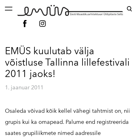
lisati ostukorvi.
Vaata ostukorvi
EMÜS kuulutab välja
võistluse Tallinna lillefestivali
2011 jaoks!
1. jaanuar 2011
Osaleda võivad kõik kellel vähegi tahtmist on, nii
grupis kui ka omapead. Palume end registreerida
saates grupiliikmete nimed aadressile