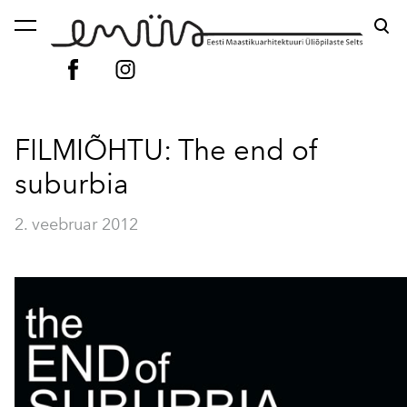
lisati ostukorvi.
Vaata ostukorvi
FILMIÕHTU: The end of
suburbia
2. veebruar 2012