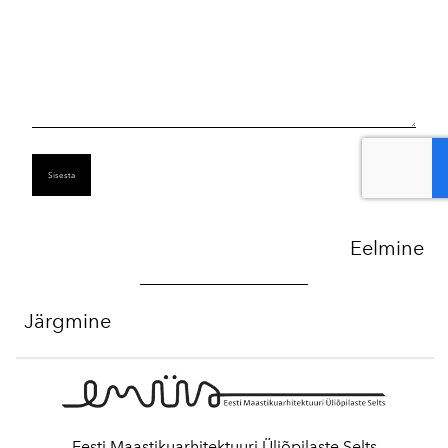
Eelmine
Järgmine
Eesti Maastikuarhitektuuri Üliõpilaste Selts