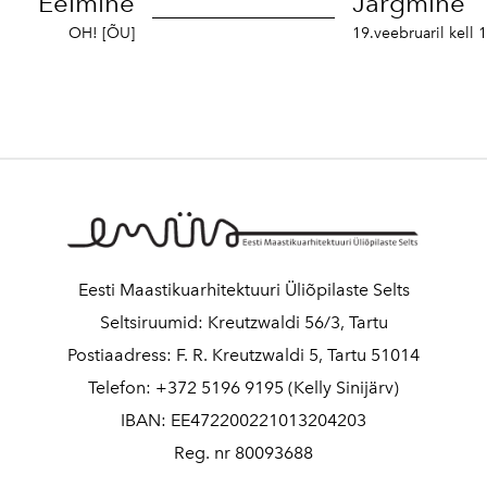
Eelmine
Järgmine
OH! [ÕU]
19.veebruaril kel
Eesti Maastikuarhitektuuri Üliõpilaste Selts
Seltsiruumid: Kreutzwaldi 56/3, Tartu
Postiaadress: F. R. Kreutzwaldi 5, Tartu 51014
Telefon: +372 5196 9195 (Kelly Sinijärv)
IBAN: EE472200221013204203
Reg. nr 80093688