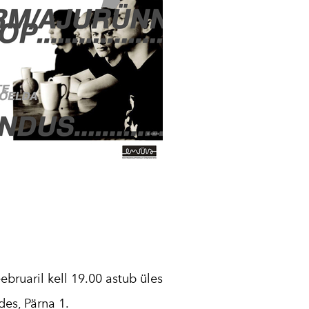
2016
2017
2018
2019
2020
2021
2022
2023
2024
2025
ebruaril kell 19.00 astub üles
es, Pärna 1.