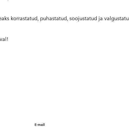
aks korrastatud, puhastatud, soojustatud ja valgustatu
val!
E-mail