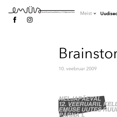
Meist
Uudise
Juhatus
Liikmed
Brainsto
Vilistlased
Põhikiri
10. veebruar 2009
Kodukord