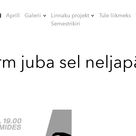
Aprill
Galerii
Linnaku projekt
Tule liikmeks
d
Semestrikiri
2006
ÜHISELAMUD
2007
TEHNIKAMAJA
rm juba sel neljap
2008
ZOOMEEDIKUM
2009
EHITAMINE
2010
2012
2013
2014
2015