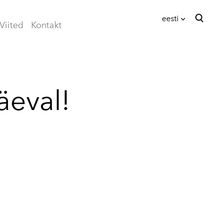
eesti
Viited
Kontakt
lisati ostukorvi.
Vaata ostukorvi
eesti
English
äeval!