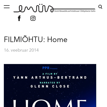
lisati ostukorvi.
Vaata ostukorvi
FILMIÕHTU: Home
16. veebruar 2014