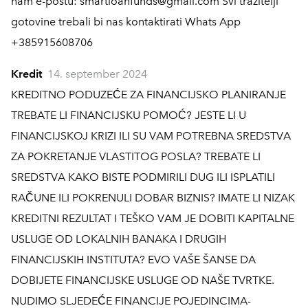
nam e-poštu: smartloanfunds@gmail.com Svi tražitelji
gotovine trebali bi nas kontaktirati Whats App
+385915608706
Kredit
14. september 2024
KREDITNO PODUZEĆE ZA FINANCIJSKO PLANIRANJE
TREBATE LI FINANCIJSKU POMOĆ? JESTE LI U
FINANCIJSKOJ KRIZI ILI SU VAM POTREBNA SREDSTVA
ZA POKRETANJE VLASTITOG POSLA? TREBATE LI
SREDSTVA KAKO BISTE PODMIRILI DUG ILI ISPLATILI
RAČUNE ILI POKRENULI DOBAR BIZNIS? IMATE LI NIZAK
KREDITNI REZULTAT I TEŠKO VAM JE DOBITI KAPITALNE
USLUGE OD LOKALNIH BANAKA I DRUGIH
FINANCIJSKIH INSTITUTA? EVO VAŠE ŠANSE DA
DOBIJETE FINANCIJSKE USLUGE OD NAŠE TVRTKE.
NUDIMO SLJEDEĆE FINANCIJE POJEDINCIMA-