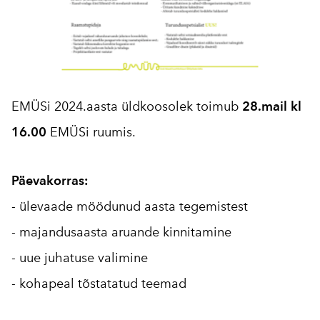
EMÜSi 2024.aasta üldkoosolek toimub
28.mail kl
16.00
EMÜSi ruumis.
Päevakorras:
- ülevaade möödunud aasta tegemistest
- majandusaasta aruande kinnitamine
- uue juhatuse valimine
- kohapeal tõstatatud teemad