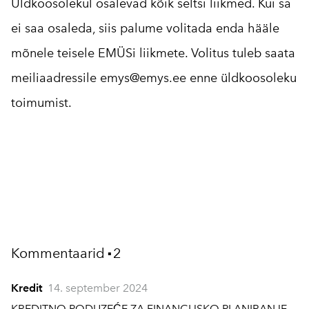
Üldkoosolekul osalevad kõik seltsi liikmed. Kui sa
ei saa osaleda, siis palume volitada enda hääle
mõnele teisele EMÜSi liikmete. Volitus tuleb saata
meiliaadressile
emys@emys.ee
enne üldkoosoleku
toimumist.
Kommentaarid
2
▪
Kredit
14. september 2024
KREDITNO PODUZEĆE ZA FINANCIJSKO PLANIRANJE