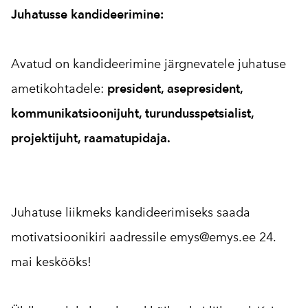
Juhatusse kandideerimine:
Avatud on kandideerimine järgnevatele juhatuse
ametikohtadele:
president, asepresident,
kommunikatsioonijuht, turundusspetsialist,
projektijuht, raamatupidaja.
Juhatuse liikmeks kandideerimiseks saada
motivatsioonikiri aadressile
emys@emys.ee
24.
mai keskööks!