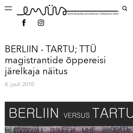
lisati ostukorvi.
Vaata ostukorvi
BERLIIN - TARTU; TTÜ
magistrantide õppereisi
järelkaja näitus
8. juuli 2010