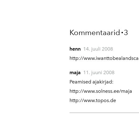
Kommentaarid
3
▪
henn
14. juuli 2008
http://www.iwanttobealandsca
maja
11. juuni 2008
Peamised ajakirjad:
http://www.solness.ee/maja
http://www.topos.de
Remi
10. september 2008
http://designcorner.blinkr.ne