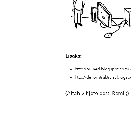
Lisaks:
http://pruned.blogspot.com/
http://dekonstruktivist.blogs
(Aitäh vihjete eest, Remi ;)