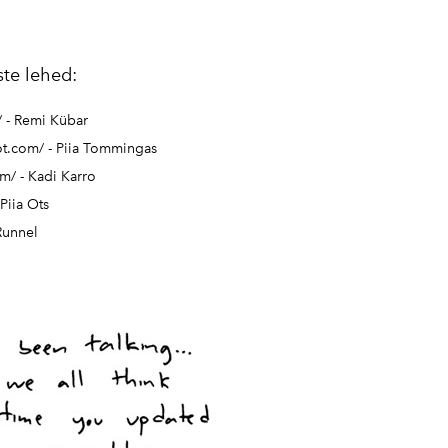
2016
2017
te lehed:
2018
/
- Remi Kübar
2019
ot.com/
- Piia Tommingas
om/
- Kadi Karro
2020
 Piia Ots
2021
Runnel
2022
2023
2024
2025