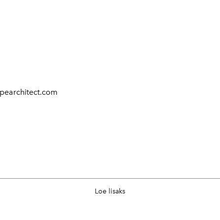
pearchitect.com
Loe lisaks
t/design*news/?page=1