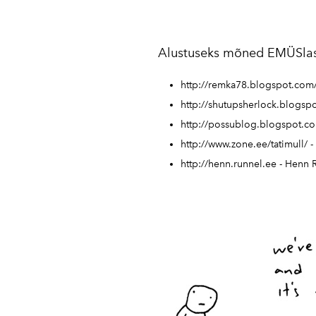
Alustuseks mõned EMÜSlas
http://remka78.blogspot.com
http://shutupsherlock.blogsp
http://possublog.blogspot.c
http://www.zone.ee/tatimull/
-
http://henn.runnel.ee
- Henn 