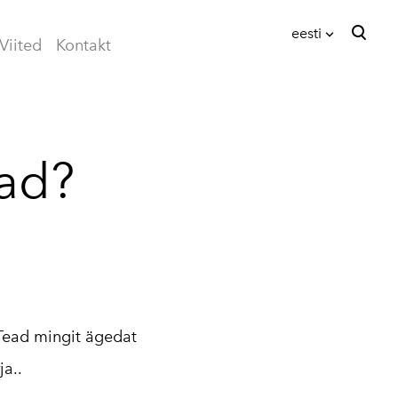
eesti
Viited
Kontakt
lisati ostukorvi.
Vaata ostukorvi
eesti
English
tad?
Tead mingit ägedat
ja..