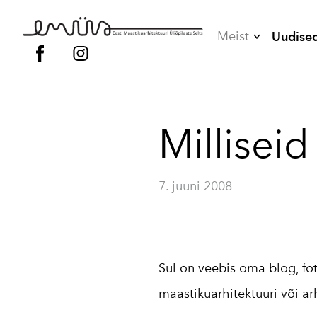
Meist
Uudise
Juhatus
Liikmed
Milliseid
Vilistlased
Põhikiri
7. juuni 2008
Kodukord
Sul on veebis oma blog, f
maastikuarhitektuuri või ar