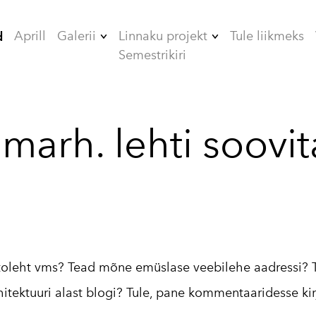
Aprill
Galerii
Linnaku projekt
Tule liikmeks
d
Semestrikiri
2006
ÜHISELAMUD
2007
TEHNIKAMAJA
 marh. lehti soovi
2008
ZOOMEEDIKUM
2009
EHITAMINE
2010
2012
2013
otoleht vms? Tead mõne emüslase veebilehe aadressi? 
2014
hitektuuri alast blogi? Tule, pane kommentaaridesse kir
2015