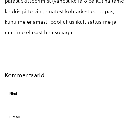
pärast skitseerimist (vahest kella 8 paiku) näitame
keldris pilte vingematest kohtadest euroopas,
kuhu me enamasti pooljuhuslikult sattusime ja
räägime elasast hea sõnaga.
Kommentaarid
Nimi
E-mail