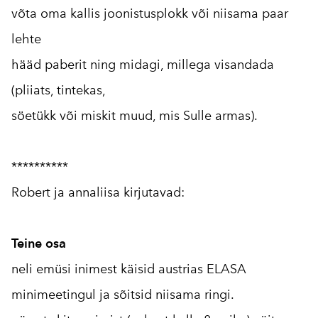
võta oma kallis joonistusplokk või niisama paar
lehte
hääd paberit ning midagi, millega visandada
(pliiats, tintekas,
söetükk või miskit muud, mis Sulle armas).
**********
Robert ja annaliisa kirjutavad:
Teine osa
neli emüsi inimest käisid austrias ELASA
minimeetingul ja sõitsid niisama ringi.