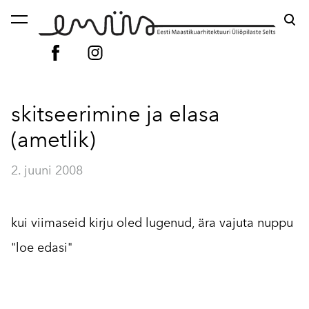
lisati ostukorvi.
Vaata ostukorvi
skitseerimine ja elasa
(ametlik)
2. juuni 2008
kui viimaseid kirju oled lugenud, ära vajuta nuppu
"loe edasi"