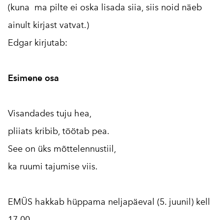
(kuna ma pilte ei oska lisada siia, siis noid näeb
ainult kirjast vatvat.)
Edgar kirjutab:
Esimene osa
Visandades tuju hea,
pliiats kribib, töötab pea.
See on üks mõttelennustiil,
ka ruumi tajumise viis.
EMÜS hakkab hüppama neljapäeval (5. juunil) kell
17.00