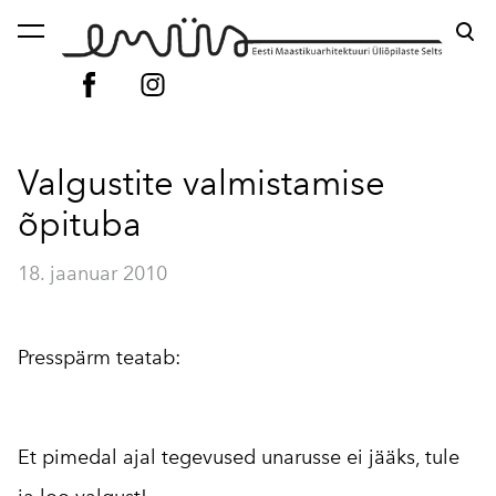
lisati ostukorvi.
Vaata ostukorvi
Valgustite valmistamise
õpituba
18. jaanuar 2010
Presspärm teatab:
Et pimedal ajal tegevused unarusse ei jääks, tule