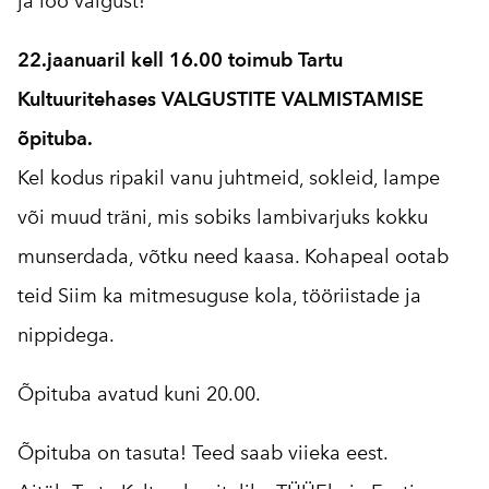
ja loo valgust!
22.jaanuaril kell 16.00 toimub Tartu
Kultuuritehases VALGUSTITE VALMISTAMISE
õpituba.
Kel kodus ripakil vanu juhtmeid, sokleid, lampe
või muud träni, mis sobiks lambivarjuks kokku
munserdada, võtku need kaasa. Kohapeal ootab
teid Siim ka mitmesuguse kola, tööriistade ja
nippidega.
Õpituba avatud kuni 20.00.
Õpituba on tasuta! Teed saab viieka eest.