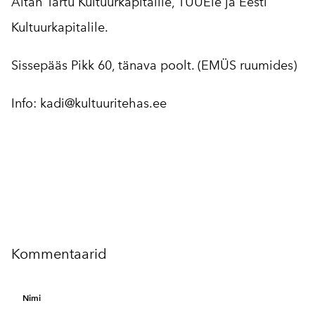
Aitäh Tartu Kultuurkapitalile, TÜÜEle ja Eesti
Kultuurkapitalile.
Sissepääs Pikk 60, tänava poolt. (EMÜS ruumides)
Info: kadi@kultuuritehas.ee
Kommentaarid
Nimi