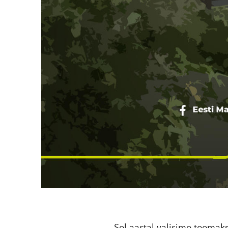
Sel aastal valisime teemaks