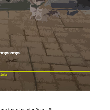
a me iga päev ei märka, või