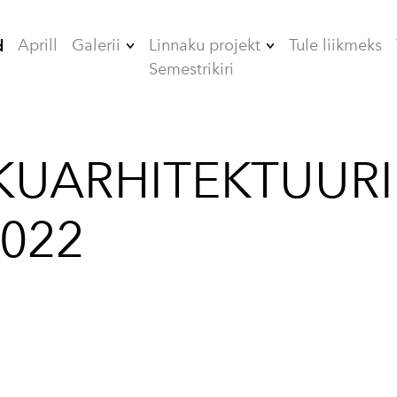
Aprill
Galerii
Linnaku projekt
Tule liikmeks
d
Semestrikiri
2006
ÜHISELAMUD
2007
TEHNIKAMAJA
KUARHITEKTUURI
2008
ZOOMEEDIKUM
2009
EHITAMINE
2022
2010
2012
2013
2014
2015