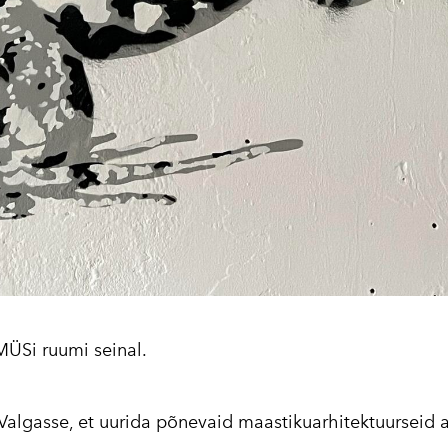
MÜSi ruumi seinal.
it Valgasse, et uurida põnevaid maastikuarhitektuurseid