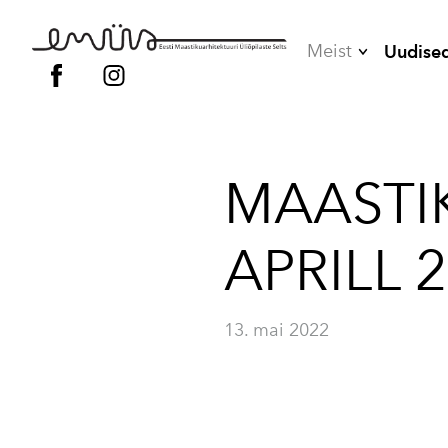
Meist
Uudise
Juhatus
Liikmed
MAASTI
Vilistlased
Põhikiri
APRILL 
Kodukord
13. mai 2022