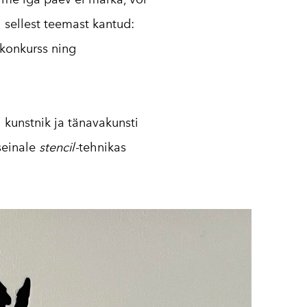
 sellest teemast kantud:
okonkurss ning
i kunstnik ja tänavakunsti
seinale
stencil-
tehnikas