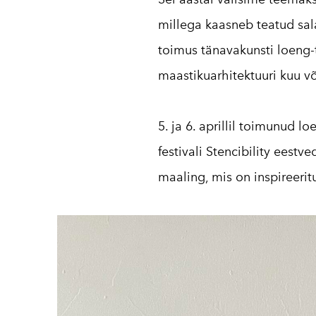
millega kaasneb teatud sala
toimus tänavakunsti loeng-t
maastikuarhitektuuri kuu v
5. ja 6. aprillil toimunud l
festivali Stencibility eest
maaling, mis on inspireerit