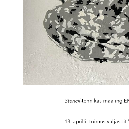
Stencil-
tehnikas maaling E
13. aprillil toimus väljasõ