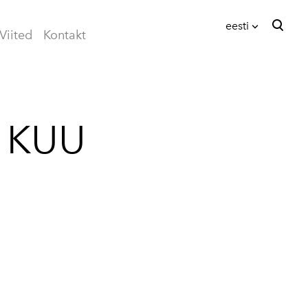
eesti
Viited
Kontakt
lisati ostukorvi.
Vaata ostukorvi
eesti
English
 KUU