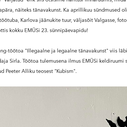
pära, näiteks tänavakunst. Ka aprillikuu sündmused oli
öötuba, Karlova jäänukite tuur, väljasõit Valgasse, fot
õttis kokku EMÜSi 23. sünnipäevapidu!
oeng-töötoa "Illegaalne ja legaalne tänavakunst" viis läb
vedaja Sirla. Töötoa tulemusena ilmus EMÜSi keldiruumi 
ud Peeter Alliku teosest "Kubism".