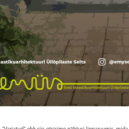
 "Varjatud" ehk siis otsisime nähtusi linnaruumis, mid