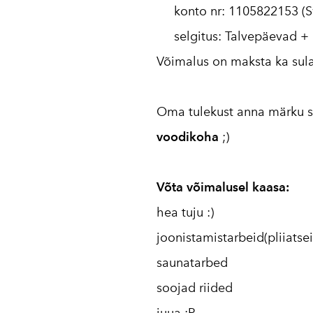
konto nr: 1105822153 (
selgitus: Talvepäevad + 
Võimalus on maksta ka sula
Oma tulekust anna märku
s
voodikoha
;)
Võta võimalusel kaasa:
hea tuju :)
joonistamistarbeid(pliiatsei
saunatarbed
soojad riided
juua :P