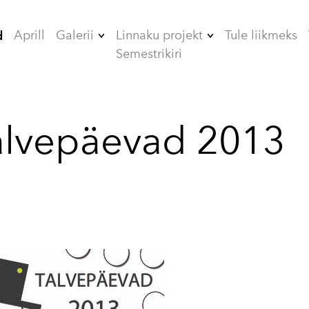
Aprill
Galerii
Linnaku projekt
Tule liikmeks
d
Semestrikiri
2006
ÜHISELAMUD
2007
TEHNIKAMAJA
alvepäevad 2013
2008
ZOOMEEDIKUM
2009
EHITAMINE
2010
2012
2013
2014
2015