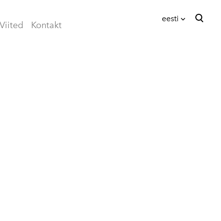
eesti
Viited
Kontakt
lisati ostukorvi.
Vaata ostukorvi
eesti
English