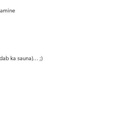
damine
dab ka sauna)… ;)