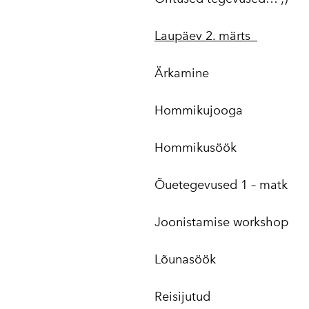
Laupäev 2. märts
Ärkamine
Hommikujooga
Hommikusöök
Õuetegevused 1 – matk
Joonistamise workshop
Lõunasöök
Reisijutud