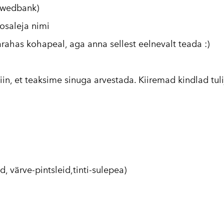
Swedbank)
osaleja nimi
rahas kohapeal, aga anna sellest eelnevalt teada :)
iin
, et teaksime sinuga arvestada. Kiiremad kindlad tul
d, värve-pintsleid,tinti-sulepea)