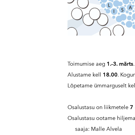
Toimumise aeg
1.-3. märts
Alustame kell
18.00
. Kogun
Lõpetame ümmarguselt kell 
Osalustasu on liikmetele
7 
Osalustasu ootame hiljem
saaja: Malle Alvela