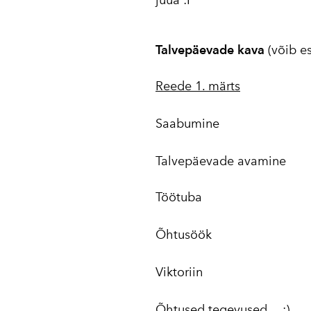
Talvepäevade kava
(võib e
Reede 1. märts
Saabumine
Talvepäevade avamine
Töötuba
Õhtusöök
Viktoriin
Õhtused tegevused… ;)