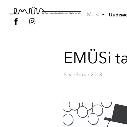
Meist
Uudise
Juhatus
Liikmed
EMÜSi t
Vilistlased
Põhikiri
6. veebruar 2013
Kodukord