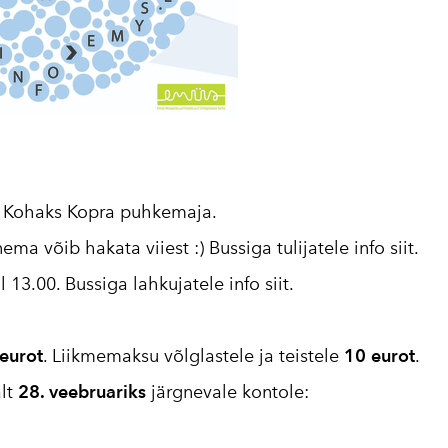
. Kohaks
Kopra puhkemaja
.
ema võib hakata viiest :) Bussiga tulijatele info
siit
.
13.00. Bussiga lahkujatele info
siit
.
eurot
. Liikmemaksu võlglastele ja teistele
10 eurot
.
alt
28. veebruariks
järgnevale kontole: