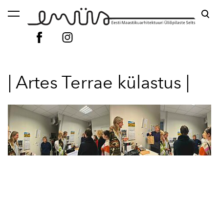
lisati ostukorvi.
Vaata ostukorvi
| Artes Terrae külastus |