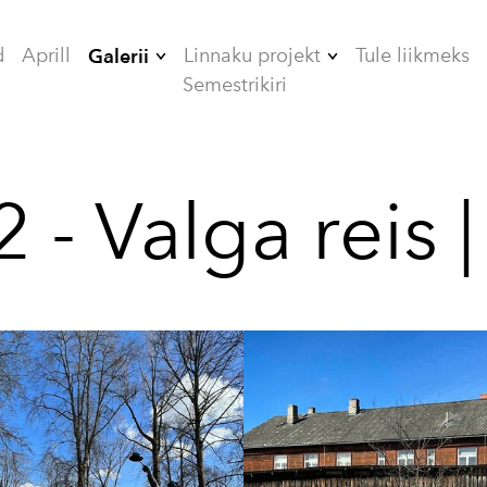
d
Aprill
Linnaku projekt
Tule liikmeks
Galerii
Semestrikiri
2006
ÜHISELAMUD
2007
TEHNIKAMAJA
 - Valga reis |
2008
ZOOMEEDIKUM
2009
EHITAMINE
2010
2012
2013
2014
2015