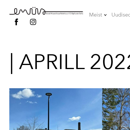
Meist
Uudise
Juhatus
Liikmed
| APRILL 2022
Vilistlased
Põhikiri
Kodukord