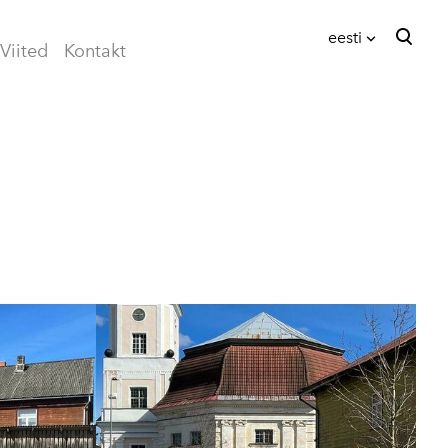
eesti
Viited
Kontakt
lisati ostukorvi.
Vaata ostukorvi
eesti
English