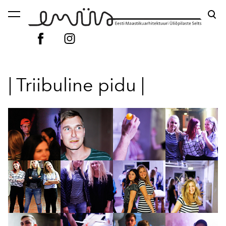
lisati ostukorvi.
Vaata ostukorvi
| Triibuline pidu |