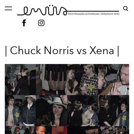
lisati ostukorvi.
Vaata ostukorvi
| Chuck Norris vs Xena |