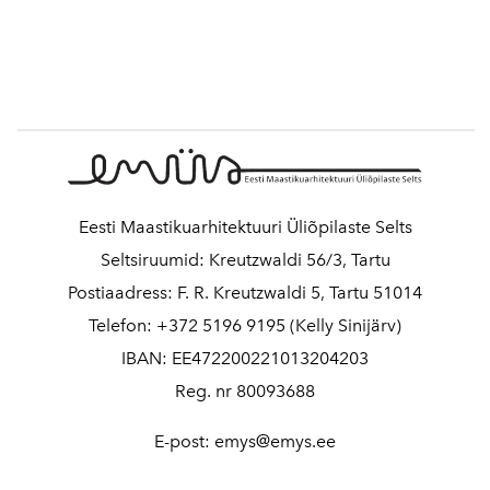
Eesti Maastikuarhitektuuri Üliõpilaste Selts
Seltsiruumid: Kreutzwaldi 56/3, Tartu
Postiaadress: F. R. Kreutzwaldi 5, Tartu 51014
Telefon: +372 5196 9195 (Kelly Sinijärv)
IBAN: EE472200221013204203
Reg. nr 80093688
E-post: emys@emys.ee