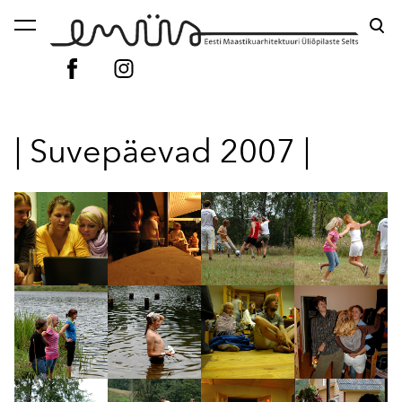
lisati ostukorvi.
Vaata ostukorvi
| Suvepäevad 2007 |