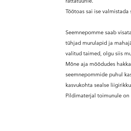
rattatuurile.
Töötoas sai ise valmistada
Seemnepomme saab visata ül
tühjad murulapid ja maha
valitud taimed, olgu siis mul
Mõne aja möödudes hakkab
seemnepommide puhul kasuta
kasvukohta sealse liigirikk
Pildimaterjal toimunule on 