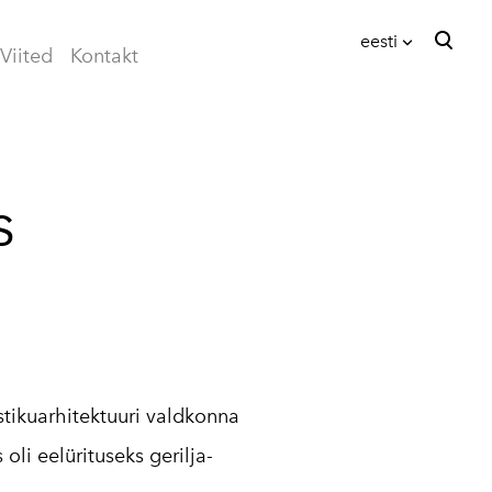
eesti
Viited
Kontakt
lisati ostukorvi.
Vaata ostukorvi
eesti
English
s
tikuarhitektuuri valdkonna
li eelürituseks gerilja-