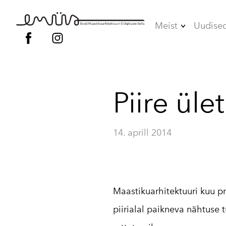
Meist
Uudise
Juhatus
Liikmed
Piire üle
Vilistlased
Põhikiri
14. aprill 2014
Kodukord
Maastikuarhitektuuri kuu p
piirialal paikneva nähtuse