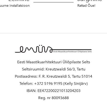
uurne installatsioon
Rattad Õue!
Eesti Maastikuarhitektuuri Üliõpilaste Selts
Seltsiruumid: Kreutzwaldi 56/3, Tartu
Postiaadress: F. R. Kreutzwaldi 5, Tartu 51014
Telefon: +372 5196 9195 (Kelly Sinijärv)
IBAN: EE472200221013204203
Reg. nr 80093688