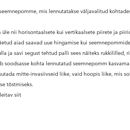
2016
 seemnepomme, mis lennutatakse väljavalitud kohtadesse
2017
2018
e nii horisontaalsete kui vertikaalsete piirete ja pii
2019
jäetud aiad saavad uue hingamise kui seemnepommide
2020
la ja savi segust tehtud palli sees näiteks rukkililled, r
 soodsasse kohta lennutatud seemnepomm kasvama. 
2021
da mitte-invasiivseid liike, vaid hoopis liike, mis s
2022
use tõstmiseks.
2023
leitav
siit
2024
2025