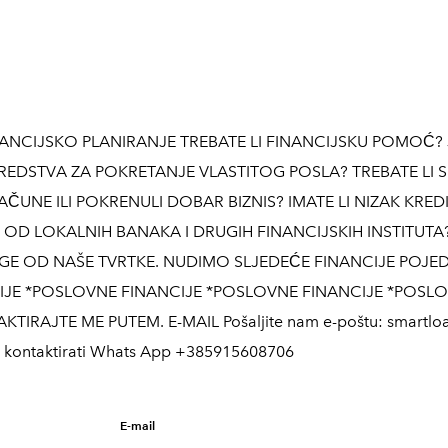
NCIJSKO PLANIRANJE TREBATE LI FINANCIJSKU POMOĆ? J
 SREDSTVA ZA POKRETANJE VLASTITOG POSLA? TREBATE LI 
 RAČUNE ILI POKRENULI DOBAR BIZNIS? IMATE LI NIZAK KRED
E OD LOKALNIH BANAKA I DRUGIH FINANCIJSKIH INSTITUTA
UGE OD NAŠE TVRTKE. NUDIMO SLJEDEĆE FINANCIJE POJE
IJE *POSLOVNE FINANCIJE *POSLOVNE FINANCIJE *POSL
KTIRAJTE ME PUTEM. E-MAIL Pošaljite nam e-poštu: smartlo
 nas kontaktirati Whats App +385915608706
E-mail