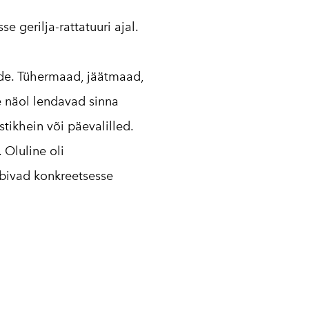
 gerilja-rattatuuri ajal.
ride. Tühermaad, jäätmaad,
 näol lendavad sinna
istikhein või päevalilled.
Oluline oli
obivad konkreetsesse