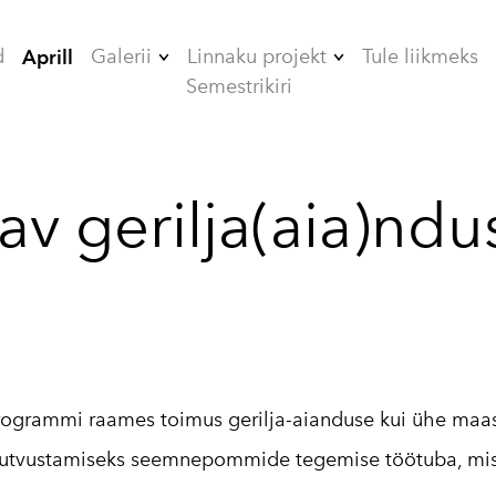
d
Galerii
Linnaku projekt
Tule liikmeks
Aprill
Semestrikiri
2006
ÜHISELAMUD
2007
TEHNIKAMAJA
tav gerilja(aia)ndu
2008
ZOOMEEDIKUM
2009
EHITAMINE
2010
2012
2013
rogrammi raames toimus gerilja-aianduse kui ühe maas
2014
 tutvustamiseks seemnepommide tegemise töötuba, mis o
2015