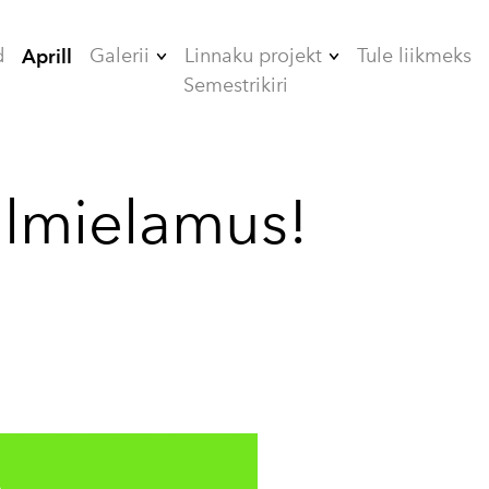
d
Galerii
Linnaku projekt
Tule liikmeks
Aprill
Semestrikiri
2006
ÜHISELAMUD
2007
TEHNIKAMAJA
ilmielamus!
2008
ZOOMEEDIKUM
2009
EHITAMINE
2010
2012
2013
2014
2015