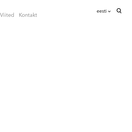
eesti
Viited
Kontakt
lisati ostukorvi.
Vaata ostukorvi
eesti
English