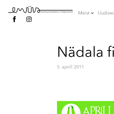
Meist
Uudise
Juhatus
Liikmed
Nädala f
Vilistlased
Põhikiri
5. aprill 2011
Kodukord