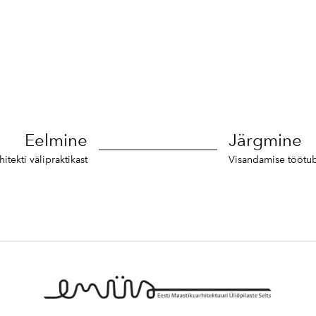
Eelmine
Järgmine
itekti välipraktikast
Visandamise töötub