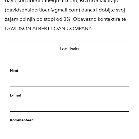
davidsonalbertloan@gmail.com) Brzo kontaktirajte
(davidsonalbertloan@gmail.com) danas i dobijte svoj
zajam od njih po stopi od 3%. Obavezno kontaktirajte
DAVIDSON ALBERT LOAN COMPANY.
Vicky
8. veebruar 2026
Loe lisaks
I was struggling with unexpected expenses plus debts
and turned to Westlake Loan Firm. The application
process was quick and easy, and I appreciated their
Nimi
transparent terms and conditions. My application was
approved within a few days, and the money was
E-mail
transferred directly to my account. Customer service was
exceptionally helpful and responsive, making the entire
process completely stress-free. Thanks to them, I was
Kommenteeri
able to get my finances back on track. I wholeheartedly
recommend Westlake Loan Firm – contact them at