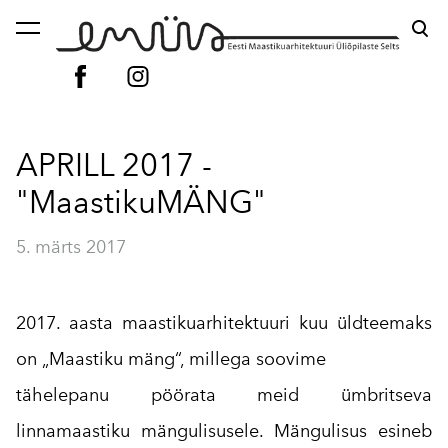
lisati ostukorvi.
Vaata ostukorvi
APRILL 2017 -
"MaastikuMÄNG"
5. märts 2017
2017. aasta maastikuarhitektuuri kuu üldteemaks
on „Maastiku mäng“, millega soovime
tähelepanu pöörata meid ümbritseva
linnamaastiku mängulisusele. Mängulisus esineb