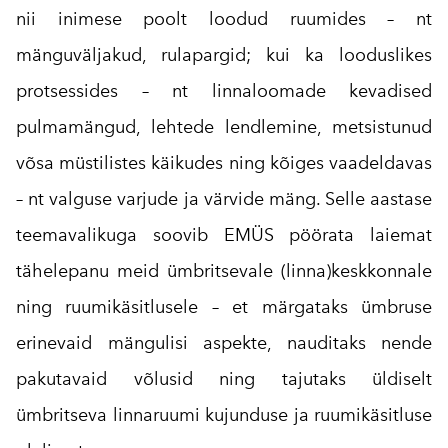
nii inimese poolt loodud ruumides – nt
mänguväljakud, rulapargid; kui ka looduslikes
protsessides – nt linnaloomade kevadised
pulmamängud, lehtede lendlemine, metsistunud
võsa müstilistes käikudes ning kõiges vaadeldavas
– nt valguse varjude ja värvide mäng. Selle aastase
teemavalikuga soovib EMÜS pöörata laiemat
tähelepanu meid ümbritsevale (linna)keskkonnale
ning ruumikäsitlusele – et märgataks ümbruse
erinevaid mängulisi aspekte, nauditaks nende
pakutavaid võlusid ning tajutaks üldiselt
ümbritseva linnaruumi kujunduse ja ruumikäsitluse