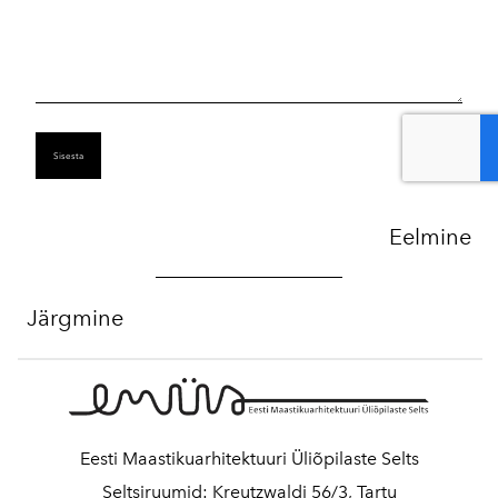
loanwestlake@gmail.com
telegram ___ https://t.me/solution59
cxw
22. mai 2025
(cxwfunding@gmail.com) We Offer Loan between
serious, reliable, fast, efficient ,honest individuals, without
being scammed in France, Switzerland, Belgium (
Eelmine
cxwfunding@gmail.com) Getting a legitimate loan
without being scammed has always been a big problem
for the customer. The issue of secure credit is something
Järgmine
that customers are increasingly concerned about,
as well as finding a loan from a legitimate lender has
always
Eesti Maastikuarhitektuuri Üliõpilaste Selts
been a big problem for the customer.
Seltsiruumid: Kreutzwaldi 56/3, Tartu